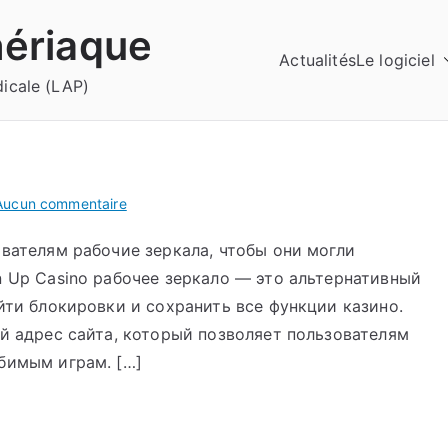
hériaque
Actualités
Le logiciel
dicale (LAP)
sur
Aucun commentaire
Pin
ователям рабочие зеркала, чтобы они могли
Up
n Up Casino рабочее зеркало — это альтернативный
Casino
зеркало:
йти блокировки и сохранить все функции казино.
официальный
ый адрес сайта, который позволяет пользователям
сайт
бимым играм. […]
и
регистрация