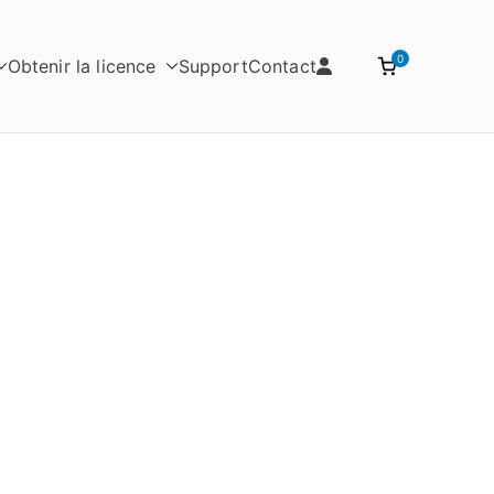
0
Obtenir la licence
Support
Contact